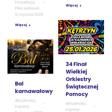
Fotorelacja
,
Więcej
Piłka siatkowa
12 stycznia 2026
Więcej
34 Finał
Wielkiej
Orkiestry
Bal
Świątecznej
karnawałowy
Pomocy
Aktualności
,
Aktualności
,
Imprezy
Imprezy