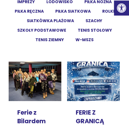
Ot
IMPREZY
LODOWISKO
PIŁKA NOŻNA
PIŁKA RĘCZNA
PIŁKA SIATKOWA
ROLKI
SIATKÓWKA PLAŻOWA
SZACHY
SZKOŁY PODSTAWOWE
TENIS STOŁOWY
TENIS ZIEMNY
W-MSZS
FERIE Z
Ferie z
GRANICĄ
Bilardem