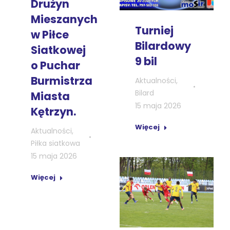
Drużyn
Mieszanych
Turniej
w Piłce
Bilardowy
Siatkowej
9 bil
o Puchar
Burmistrza
Aktualności
,
Bilard
Miasta
15 maja 2026
Kętrzyn.
Więcej
Aktualności
,
Piłka siatkowa
15 maja 2026
Więcej