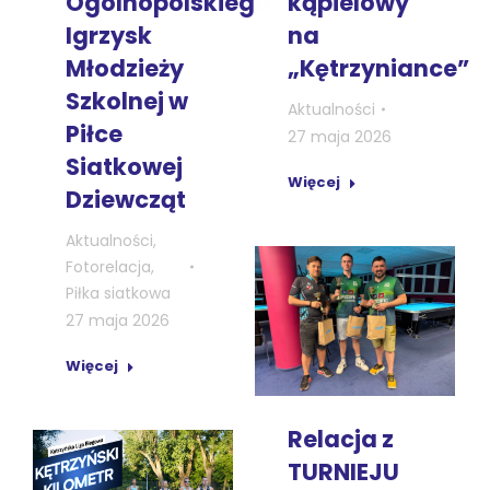
Ogólnopolskiego
kąpielowy
Igrzysk
na
Młodzieży
„Kętrzyniance”
Szkolnej w
Aktualności
Piłce
27 maja 2026
Siatkowej
Więcej
Dziewcząt
Aktualności
,
Fotorelacja
,
Piłka siatkowa
27 maja 2026
Więcej
Relacja z
TURNIEJU