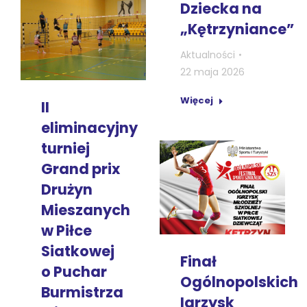
Dziecka na
„Kętrzyniance”
Aktualności
22 maja 2026
Więcej
II
eliminacyjny
turniej
Grand prix
Drużyn
Mieszanych
w Piłce
Siatkowej
Finał
o Puchar
Ogólnopolskich
Burmistrza
Igrzysk