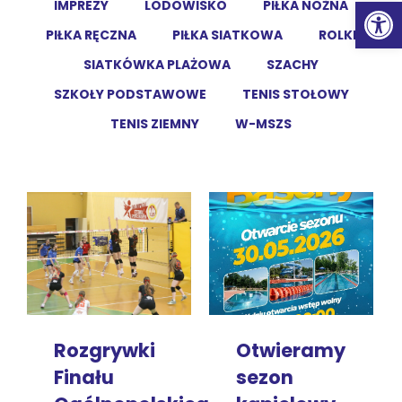
Ot
IMPREZY
LODOWISKO
PIŁKA NOŻNA
PIŁKA RĘCZNA
PIŁKA SIATKOWA
ROLKI
SIATKÓWKA PLAŻOWA
SZACHY
SZKOŁY PODSTAWOWE
TENIS STOŁOWY
TENIS ZIEMNY
W-MSZS
Rozgrywki
Otwieramy
Finału
sezon