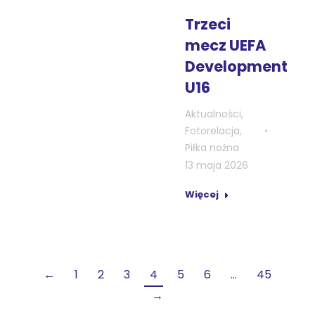
Trzeci
mecz UEFA
Development
U16
Aktualności
,
Fotorelacja
,
Piłka nożna
13 maja 2026
Więcej
←
1
2
3
4
5
6
…
45
→