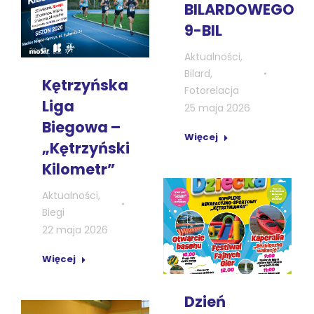
BILARDOWEGO
9-BIL
Aktualności
,
Bilard
,
Kętrzyńska
Fotorelacja
Liga
25 maja 2026
Biegowa –
Więcej
„Kętrzyński
Kilometr”
Aktualności
,
Biegi
22 maja 2026
Więcej
Dzień