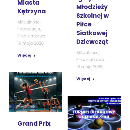
Miasta
Młodzieży
Kętrzyna
Szkolnej w
Aktualności
,
Piłce
Fotorelacja
,
Siatkowej
Piłka siatkowa
Dziewcząt
19 maja 2026
Aktualności
,
Więcej
Piłka siatkowa
18 maja 2026
Więcej
Grand Prix