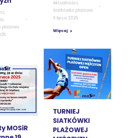
yzn
Aktualności
,
Siatkówka plażowa
ci
,
11 lipca 2025
ja
,
a plażowa
Więcej
025
TURNIEJ
SIATKÓWKI
ty MOSiR
PLAŻOWEJ
ynne 19