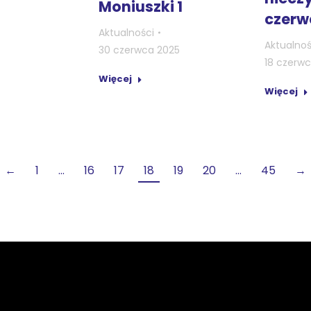
Moniuszki 1
czerw
Aktualności
Aktualnoś
30 czerwca 2025
18 czerw
Więcej
Więcej
←
1
…
16
17
18
19
20
…
45
→