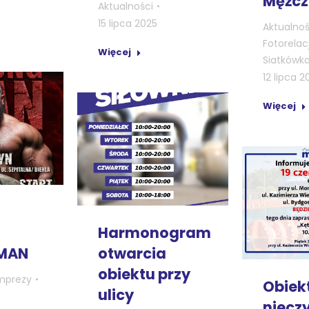
Mężcz
Aktualności
15 lipca 2025
Aktualnoś
Fotorelac
Więcej
Siatkówk
12 lipca 2
Więcej
Harmonogram
otwarcia
MAN
obiektu przy
mprezy
Obiek
ulicy
niecz