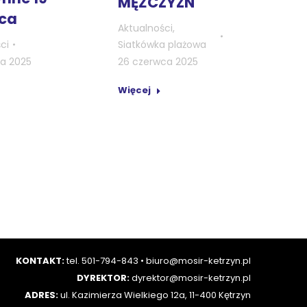
MĘŻCZYZN
ca
Aktualności
,
Siatkówka plażowa
ci
26 czerwca 2025
ca 2025
Więcej
KONTAKT:
tel. 501-794-843
•
biuro@mosir-ketrzyn.pl
DYREKTOR:
dyrektor@mosir-ketrzyn.pl
ADRES:
ul. Kazimierza Wielkiego 12a, 11-400 Kętrzyn