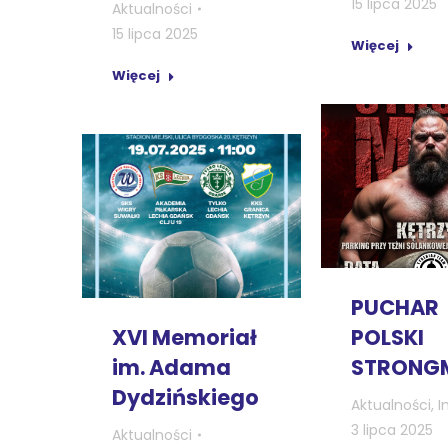
15 lipca 2025
Aktualności
15 lipca 2025
Więcej
Więcej
PUCHAR
XVI Memoriał
POLSKI
im. Adama
STRONG
Dydzińskiego
Aktualności
,
I
3 lipca 2025
Aktualności