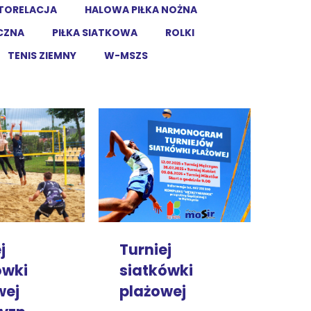
TORELACJA
HALOWA PIŁKA NOŻNA
ĘCZNA
PIŁKA SIATKOWA
ROLKI
TENIS ZIEMNY
W-MSZS
j
Turniej
ówki
siatkówki
wej
plażowej