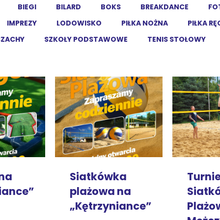
BIEGI
BILARD
BOKS
BREAKDANCE
FO
IMPREZY
LODOWISKO
PIŁKA NOŻNA
PIŁKA R
SZACHY
SZKOŁY PODSTAWOWE
TENIS STOŁOWY
 na
Siatkówka
Turnie
iance”
plażowa na
Siatk
„Kętrzyniance”
Plażo